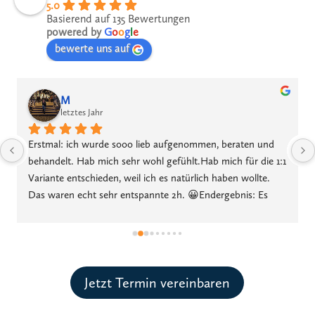
5.0
Basierend auf 135 Bewertungen
powered by
G
o
o
g
l
e
bewerte uns auf
M
letztes Jahr
Erstmal: ich wurde sooo lieb aufgenommen, beraten und 
behandelt. Hab mich sehr wohl gefühlt.Hab mich für die 1:1 
Variante entschieden, weil ich es natürlich haben wollte. 
Das waren echt sehr entspannte 2h. 😀Endergebnis: Es 
sieht so aus als wären das meine Naturwimpern aber in 
deutlich schöner und auffälliger. Ich wache jetzt jeden 
Morgen mit sehr schönen Wimpern auf und muss nicht 
mehr mit Mascara kämpfen, damit man bisschen was von 
meinen Wimpern sieht. Sie sind einfach schon perfekt da. 
Jetzt Termin vereinbaren
Also genau wie ich es haben wollte.Bin jetzt gespannt wie 
lange sie halten und wie sie sich so im Alltag machen. Die 