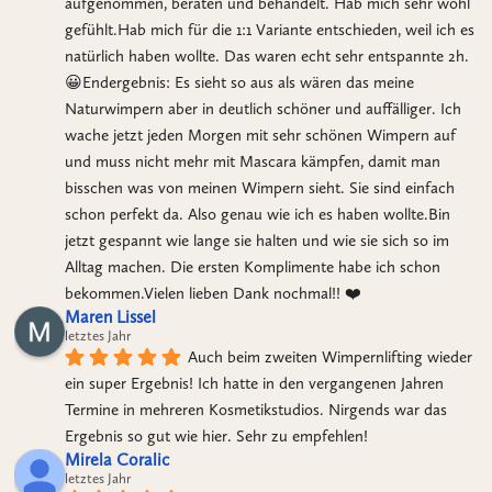
aufgenommen, beraten und behandelt. Hab mich sehr wohl 
gefühlt.Hab mich für die 1:1 Variante entschieden, weil ich es 
natürlich haben wollte. Das waren echt sehr entspannte 2h. 
😀Endergebnis: Es sieht so aus als wären das meine 
Naturwimpern aber in deutlich schöner und auffälliger. Ich 
wache jetzt jeden Morgen mit sehr schönen Wimpern auf 
und muss nicht mehr mit Mascara kämpfen, damit man 
bisschen was von meinen Wimpern sieht. Sie sind einfach 
schon perfekt da. Also genau wie ich es haben wollte.Bin 
jetzt gespannt wie lange sie halten und wie sie sich so im 
Alltag machen. Die ersten Komplimente habe ich schon 
bekommen.Vielen lieben Dank nochmal!! ❤️
Maren Lissel
letztes Jahr
Auch beim zweiten Wimpernlifting wieder 
ein super Ergebnis! Ich hatte in den vergangenen Jahren 
Termine in mehreren Kosmetikstudios. Nirgends war das 
Ergebnis so gut wie hier. Sehr zu empfehlen!
Mirela Coralic
letztes Jahr