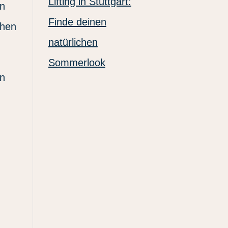
Lifting in Stuttgart:
rn
Finde deinen
ehen
natürlichen
Sommerlook
en