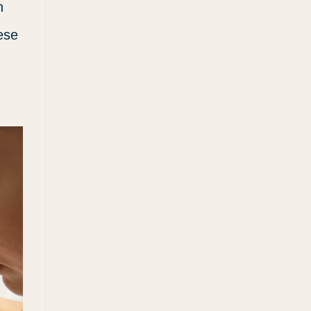
n
ese