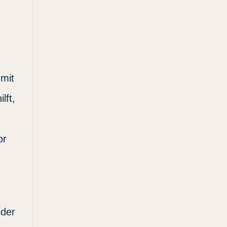
 mit
lft,
or
oder