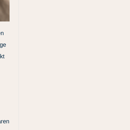
en
ige
kt
aren