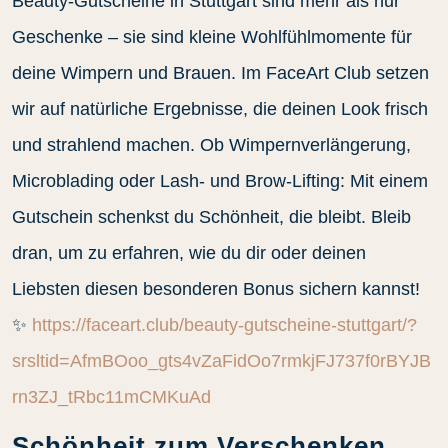
Beauty-Gutscheine in Stuttgart sind mehr als nur
Geschenke – sie sind kleine Wohlfühlmomente für
deine Wimpern und Brauen. Im FaceArt Club setzen
wir auf natürliche Ergebnisse, die deinen Look frisch
und strahlend machen. Ob Wimpernverlängerung,
Microblading oder Lash- und Brow-Lifting: Mit einem
Gutschein schenkst du Schönheit, die bleibt. Bleib
dran, um zu erfahren, wie du dir oder deinen
Liebsten diesen besonderen Bonus sichern kannst!
✨
https://faceart.club/beauty-gutscheine-stuttgart/?
srsltid=AfmBOoo_gts4vZaFidOo7rmkjFJ737f0rBYJB
rn3ZJ_tRbc11mCMKuAd
Schönheit zum Verschenken