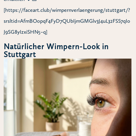
[https://faceart.club/wimpernverlaengerung/stuttgart/?
srsltid=AfmBOopqF4FyD7QUbIjmGMGlv3J4uL32FSS7qIo
J9SG8yIzxiSHN5–q]
Natürlicher Wimpern-Look in
Stuttgart