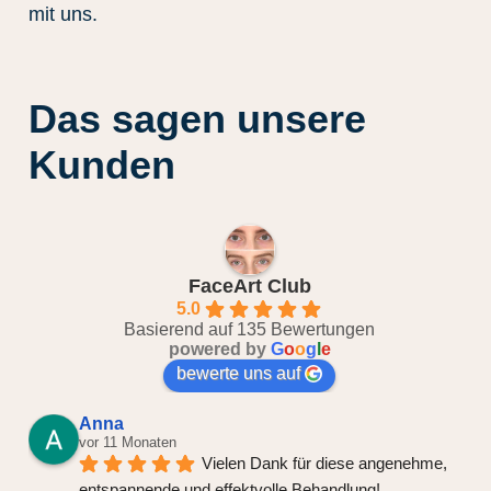
mit uns.
Das sagen unsere
Kunden
FaceArt Club
5.0
Basierend auf 135 Bewertungen
powered by
G
o
o
g
l
e
bewerte uns auf
Anna
vor 11 Monaten
Vielen Dank für diese angenehme, 
entspannende und effektvolle Behandlung! 