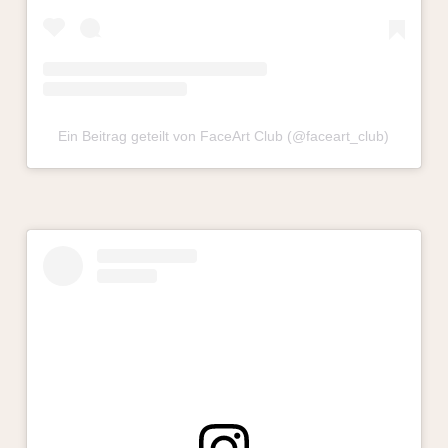
Ein Beitrag geteilt von FaceArt Club (@faceart_club)