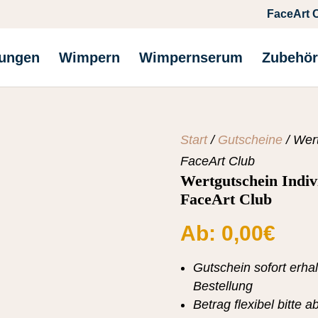
FaceArt 
tungen
Wimpern
Wimpernserum
Zubehör
Start
/
Gutscheine
/ Wert
FaceArt Club
Wertgutschein Individ
FaceArt Club
Ab:
0,00
€
Gutschein sofort erh
Bestellung
Betrag flexibel bitte 