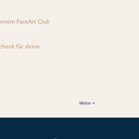
 einem FaceArt Club
chenk für deine
Weiter
→